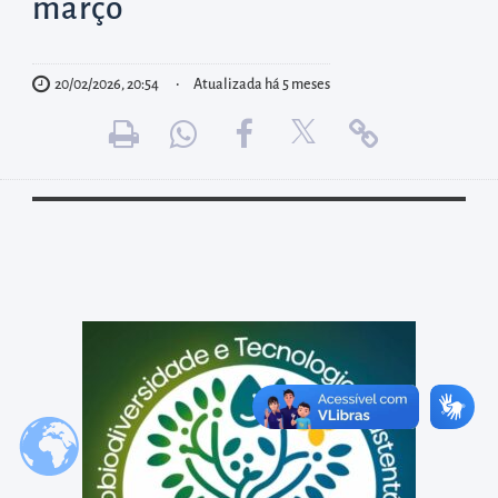
diretamente
março
à
área
20/02/2026, 20:54
Atualizada há 5 meses
para
realizar
buscas
internas
Acessar
diretamente
as
informações
postas
no
rodapé