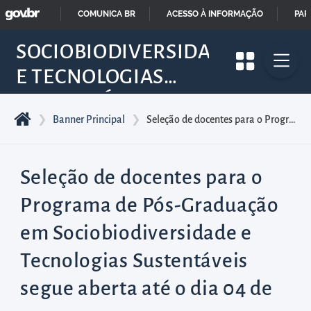
GOVBR
Pular
COMUNICA BR
ACESSO À INFORMAÇÃO
PAR
para
IR
SOCIOBIODIVERSIDADE
o
PARA
início
E TECNOLOGIAS
O
do
SUSTENTÁVEIS
CONTEÚDO
conteúdo
❯
Banner Principal
❯
Seleção de docentes para o Programa de Pós-Graduação em Sociobiodiversidade e Tecnologias Sustentáveis segue aberta até o dia 04 de março
principal
da
página
Seleção de docentes para o
Acessar
Programa de Pós-Graduação
diretamente
em Sociobiodiversidade e
o
menu
Tecnologias Sustentáveis
principal
segue aberta até o dia 04 de
Acessar