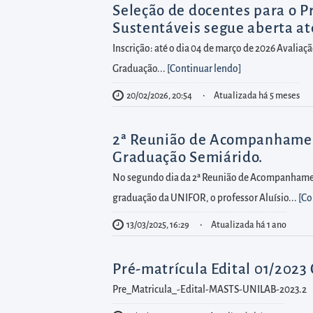
diretamente
Seleção de docentes para o 
à
Sustentáveis segue aberta at
área
Inscrição: até o dia 04 de março de 2026 Avalia
para
Graduação...
[Continuar lendo
]
realizar
20/02/2026, 20:54
Atualizada há 5 meses
buscas
internas
2ª Reunião de Acompanhamen
Acessar
Graduação Semiárido.
diretamente
No segundo dia da 2ª Reunião de Acompanhamen
as
graduação da UNIFOR, o professor Aluísio...
[Co
informações
postas
13/03/2025, 16:29
Atualizada há 1 ano
no
rodapé
Pré-matrícula Edital 01/2023 
Pre_Matricula_-Edital-MASTS-UNILAB-2023.2