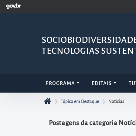
GOVBR
Pular
para
o
início
SOCIOBIODIVERSIDADE
do
conteúdo
TECNOLOGIAS SUSTEN
principal
da
página
Acessar
PROGRAMA
EDITAIS
TU
diretamente
o
❯
Tópico em Destaque
❯
Notícias
menu
principal
Postagens da categoria Notíc
Acessar