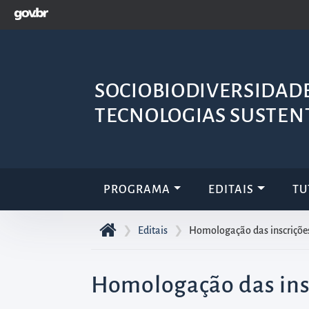
GOVBR
Pular
para
o
início
SOCIOBIODIVERSIDADE
do
conteúdo
TECNOLOGIAS SUSTEN
principal
da
página
Acessar
PROGRAMA
EDITAIS
TU
diretamente
o
❯
Editais
❯
Homologação das inscrições
menu
principal
Homologação das insc
Acessar