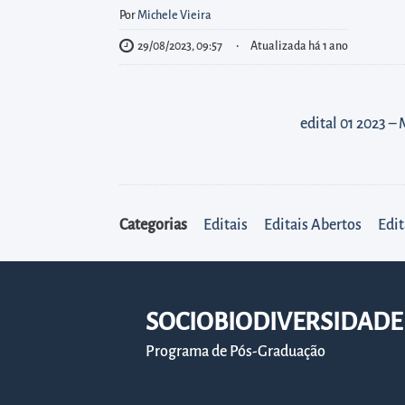
diretamente
Por
Michele Vieira
à
29/08/2023, 09:57
Atualizada há 1 ano
área
para
realizar
edital 01 2023 
buscas
internas
Acessar
diretamente
Categorias
Editais
Editais Abertos
Edit
as
informações
postas
no
SOCIOBIODIVERSIDADE 
rodapé
Programa de Pós-Graduação